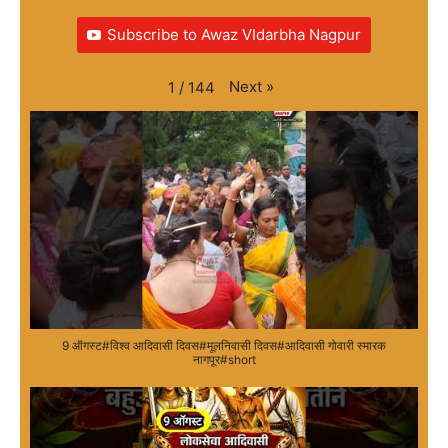
Subscribe to Awaz VIdarbha Nagpur
Next
»
1
/
144
9 ऑगस्ट#विश्व आदिवासी दिवस#मूलनिवासी दिवस#आदिवासी गोवारी स्मारक
नागपूर#short