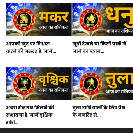
आपको खुद पर विश्वास
मूवी देखने या किसी पार्क में
करने की जरुरत है, जानें...
जाने का प्लान...
अच्छा रोजगार मिलने की
तुला राशि वालों के लिए प्रेम
संभावना है, जानें वृश्चिक
के नज़रिए से...
राशि...