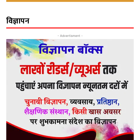
विज्ञापन
- Advertisment -