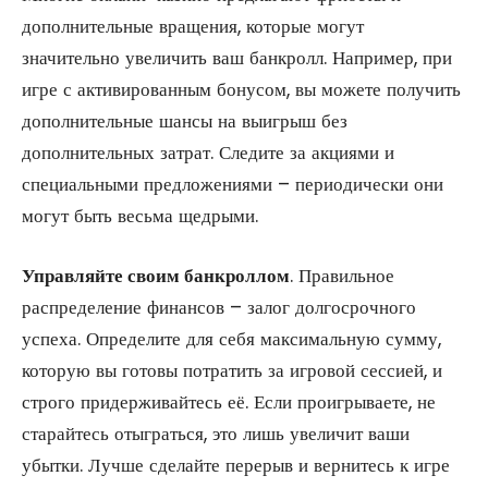
дополнительные вращения, которые могут
значительно увеличить ваш банкролл. Например, при
игре с активированным бонусом, вы можете получить
дополнительные шансы на выигрыш без
дополнительных затрат. Следите за акциями и
специальными предложениями – периодически они
могут быть весьма щедрыми.
Управляйте своим банкроллом
. Правильное
распределение финансов – залог долгосрочного
успеха. Определите для себя максимальную сумму,
которую вы готовы потратить за игровой сессией, и
строго придерживайтесь её. Если проигрываете, не
старайтесь отыграться, это лишь увеличит ваши
убытки. Лучше сделайте перерыв и вернитесь к игре