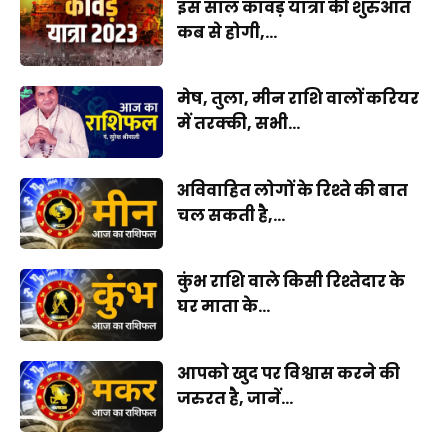
इस साल कावड़ यात्रा की शुरुआत
कब से होगी,...
मेष, तुला, मीन राशि वालों करियर
में तरक्की, सभी...
अविवाहित लोगों के रिश्ते की बात
चल सकती है,...
कुंभ राशि वाले किसी रिश्तेदार के
घर माता के...
आपको खुद पर विश्वास करने की
जरुरत है, जानें...