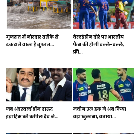
गुजरात में जोरदार तरीके से
वेस्टइंडीज दौरे पर भारतीय
टकराने वाला है तूफान...
फैंस की होगी बल्ले-बल्ले,
फ्री...
जब अंडरवर्ल्ड डॉन दाऊद
नवीन उल हक ने अब किया
इब्राहिम को कपिल देव ने...
बड़ा खुलासा, बताया...