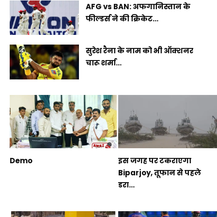
AFG vs BAN: अफगानिस्तान के
फील्डर्स ने की क्रिकेट...
सुरेश रैना के नाम को भी ऑक्शनर
चारू शर्मा...
Demo
इस जगह पर टकराएगा
Biparjoy, तूफान से पहले
डरा...