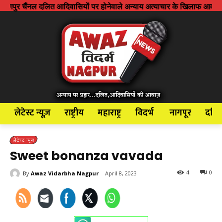
दिवासियों पर होनेवाले अन्याय अत्याचार के खिलाफ आवाज बुलंद करने के लिए शुर
लेटेस्ट न्यूज़
राष्ट्रीय
महाराष्ट्र
विदर्भ
नागपूर
दलि
लेटेस्ट न्यूज़
Sweet bonanza vavada
4
0
By
Awaz Vidarbha Nagpur
April 8, 2023