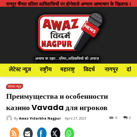
 आदिवासियों पर होनेवाले अन्याय अत्याचार के खिलाफ आवाज बुलंद करने के लिए श
लेटेस्ट न्यूज़
राष्ट्रीय
महाराष्ट्र
विदर्भ
नागपूर
दलि
लेटेस्ट न्यूज़
Преимущества и особенности
казино Vavada для игроков
4
0
By
Awaz Vidarbha Nagpur
April 27, 2023