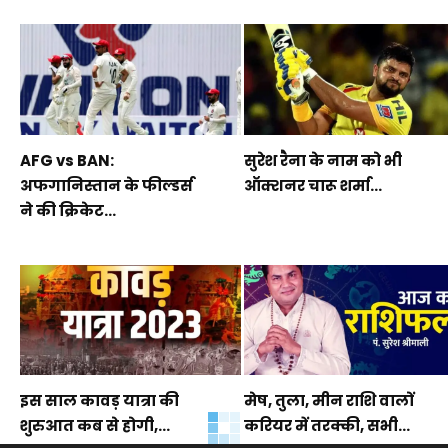
AFG vs BAN:
सुरेश रैना के नाम को भी
अफगानिस्तान के फील्डर्स
ऑक्शनर चारू शर्मा...
ने की क्रिकेट...
इस साल कावड़ यात्रा की
मेष, तुला, मीन राशि वालों
शुरुआत कब से होगी,...
करियर में तरक्की, सभी...