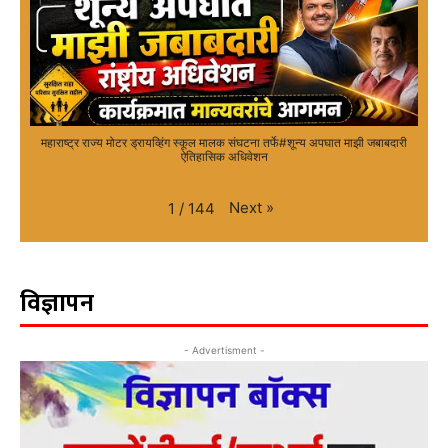
महाराष्ट्र राज्य मोटर ड्रायव्हिंग स्कूल मालक संघटना तर्फे#शून्य अपघात माझी जबाबदारी
ऐतिहासिक अधिवेशन
Next
»
1
/
144
विज्ञापन
- Advertisment -