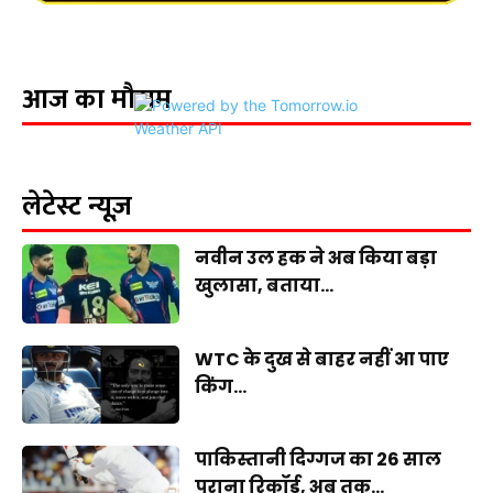
आज का मौसम
लेटेस्ट न्यूज़
नवीन उल हक ने अब किया बड़ा
खुलासा, बताया...
WTC के दुख से बाहर नहीं आ पाए
किंग...
पाकिस्तानी दिग्गज का 26 साल
पुराना रिकॉर्ड, अब तक...