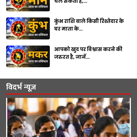
चल सकती है,...
कुंभ राशि वाले किसी रिश्तेदार के
घर माता के...
आपको खुद पर विश्वास करने की
जरुरत है, जानें...
विदर्भ न्यूज़