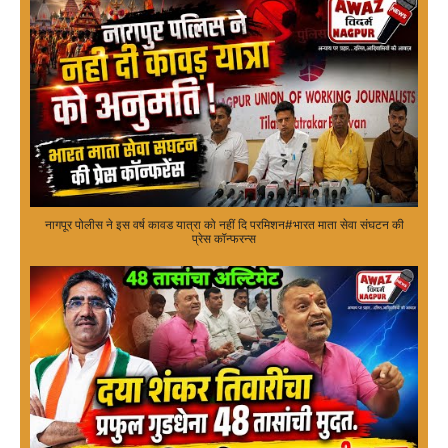
नागपूर पोलीस ने इस वर्ष कावड यात्रा को नहीं दि परमिशन#भारत माता सेवा संघटन की
प्रेस कॉन्फरन्स