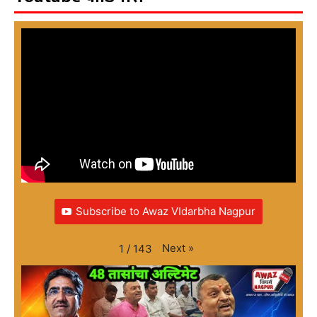
Subscribe to Awaz VIdarbha Nagpur
Next
»
1
/
143