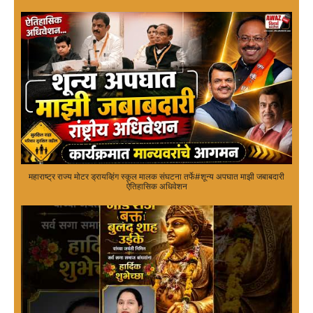
महाराष्ट्र राज्य मोटर ड्रायव्हिंग स्कूल मालक संघटना तर्फे#शून्य अपघात माझी जबाबदारी
ऐतिहासिक अधिवेशन