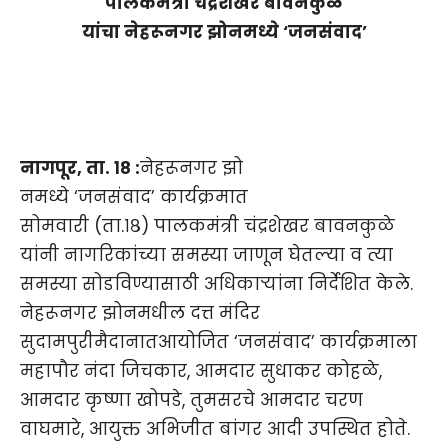
पालकमंत्री चंद्रशेखर बावनकुळे
यांचा
नेहरूनगर झोनमध्ये ‘जनसंवाद’
नागपूर
, ता. १८ :
नेहरूनगर झो
नमध्ये ‘जनसंवाद’ कार्यक्रमात
सोमवारी (ता.१८) पालकमंत्री चंद्रशेखर बावनकुळे
यांनी नागरिकांच्या समस्या जाणून घेतल्या व त्या
समस्या सोडविण्यासाठी अधिकाऱ्यांना निर्देशित केले.
नेहरूनगर झोनमधील दत्त मंदिर
सुदामपुरीमैदानातआयोजित ‘जनसंवा
द’ कार्यक्रमाला
महापौर नंदा जिचकार, आमदार सुधाकर कोहळे,
आमदार कृष्णा खोपडे, तुमसरचे आमदार चरण
वाघमारे, आयुक्त अभिजीत बांगर आदी उपस्थित होते.