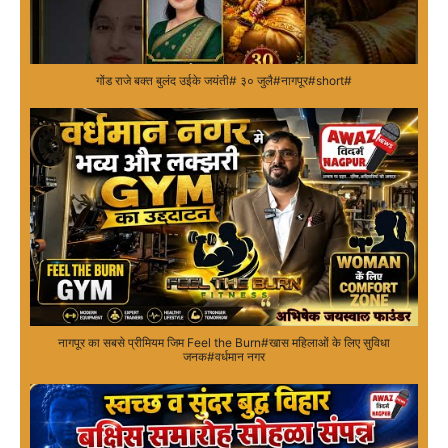
गोंड राजे बक्त बुलंद उईके जयंती# ३० जुलै#नागपूर#short#
नागपूर का सबसे प्रीमियम जिम Feel the Burn#खास महिलाओं के लिए सुविधा
जनक#वर्धमान नगर