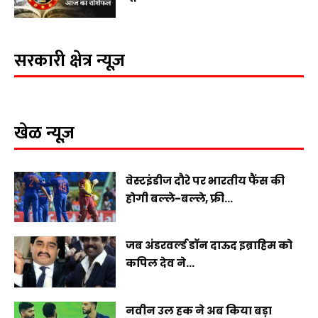
सरकारी क्षेत्र न्यूज़
खेळ न्यूज़
वेस्टइंडीज दौरे पर भारतीय फैंस की
होगी बल्ले-बल्ले, फ्री...
जब अंडरवर्ल्ड डॉन दाऊद इब्राहिम को
कपिल देव ने...
नवीन उल हक ने अब किया बड़ा