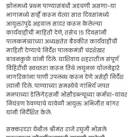
झोनमध्ये प्रथम पाण्यासंबंधी अडचणी असणा-या
भागामध्ये सर्व्हे करून येत्या सात दिवसांमध्ये
आयुक्तांपुढे अहवाल सादर करून केलेल्या
कार्यवाहीची माहिती देणे, तसेच १५ दिवसांनी
पालकमंत्र्यांच्या अध्यक्षतेत बैठकीत कार्यवाहीची
माहिती देण्याचे निर्देश पालकमंत्री चंद्रशेखर
बावनकुळे यांनी दिले. याशिवाय शहरातील संपूर्ण
विहिरींची स्वच्छता करून तिथे लघुनळ योजनेद्वारे
नागरिकांना पाणी उपलब्ध करून देणे असेही निर्देश
त्यांनी दिले. पाण्याच्या समस्येचे गांभिर्य जपत
मनपाच्या डेलिगेट्सनी ओसीडब्ल्यूच्या कर्मचा-यांवर
नियंत्रण ठेवण्याचे यावेळी आयुक्त अभिजीत बांगर
यांनी निर्देशित केले.
सक्करदरा येथील श्रीमंत राजे रघुजी भोसले