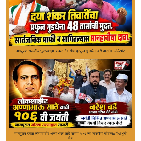
नागपुरात राजकीय भूकंप#दया शंकर तिवारीचा प्रफुल गु डधेंना 48 तासांचा अल्टिमेट
नागपुरात रंगला लोकशाहीर अण्णाभाऊ साठे यांच्या १०६ व्या जयंतीचा सोहळा#दीक्षाभूमी
चौक