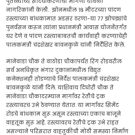
पुतळ्याच्य सौंदर्यीकरणाची मागणी यावेळी
नागरिकांनी केली. झोनमधील १८ मीटरच्या पांदण
रस्त्याच्या बांधकामात अडसर ठरणा-या ७७ झोपड्यांचे
पुनर्वसन करून त्यांना प्रधानमंत्री आवास योजनेंतर्गत
घर देणे व पांदण रस्त्याबाबतची कार्यवाही करण्याचेही
पालकमंत्री चंद्रशेखर बावनकुळे यांनी निर्देशित केले.
मानेवाडा चौक ते वाठोडा चौकापर्यंत रिंग रोडवरील
सर्व अनधिकृत भंगार दुकानांमधील विद्युत
कनेक्शनही तोडण्याचे निर्देश पालकमंत्री चंद्रशेखर
बावनकुळे यांनी दिले. याशिवाय दिघोरी चौक ते
मानेवाडा चौकादरम्यान मार्गावर रेतीचे ट्रक
रस्त्यावरच उभे ठेवण्यात येतात. या मार्गावर सिमेंट
रोडचे बांधकाम सुरू असून रस्त्याच्या एकाच बाजूने
वाहतूक सुरू आहे. रस्त्यावरच रेतीचे ट्रक उभे राहत
असल्याने परिसरात वाहतुकीची मोठी समस्या निर्माण