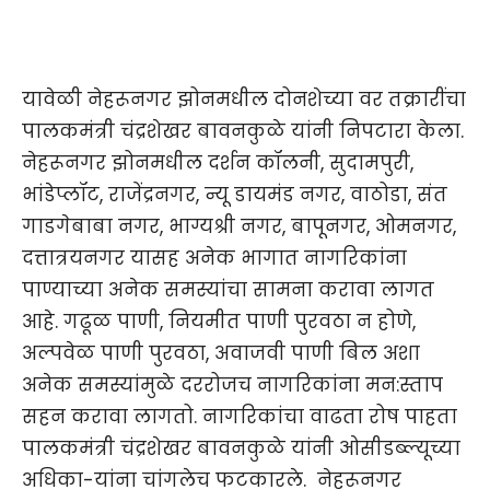
यावेळी नेहरूनगर झोनमधील दोनशे
च्या वर तक्रारींचा
पालकमंत्री चंद्रशेखर बावनकुळे यांनी निपटारा केला.
नेहरूनगर झोनमधील दर्शन कॉलनी, सुदामपुरी,
भांडेप्लॉट, राजेंद्रनगर, न्यू डायमंड नगर, वाठोडा, संत
गाडगेबाबा नगर, भाग्यश्री नगर, बापूनगर, ओमनगर,
दत्तात्रयनगर यासह अनेक भागात नागरिकांना
पाण्याच्या अनेक समस्यांचा सामना करावा लागत
आहे. गढूळ पाणी, नियमीत पाणी पुरवठा न होणे,
अल्पवेळ पाणी पुरवठा, अवाजवी पाणी बिल अशा
अनेक समस्यांमुळे दररोजच नागरिकांना मन:स्ताप
सहन करावा लागतो. नागरिकांचा वाढता रोष पाहता
पालकमंत्री चंद्रशेखर बावनकुळे यांनी ओसीडब्ल्यूच्या
अधिका-यांना चांगलेच फटकारले. नेहरूनगर