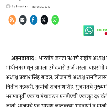
By
Bhushan
March 30, 2019
अहमदाबाद :
भारतीय जनता पक्षाचे राष्ट्रीय अध्यक
गांधीनगरमधून आपला उमेदवारी अर्ज भरला. याप्रसंगी 
अध्यक्ष् प्रकाशसिंह बादल, लोजपाचे अध्यक्ष् रामविलास पा
नितीन गडकरी, गृहमंत्री राजनाथसिंह, गुजरातचे मुख्यमं
भरण्यापूर्वी एकाच मंचावरुन एनडीएची एकजूट दशर्व
जातो. भाजपचे पूर्व अध्यक्ष् लालकृष्ण अडवाणी व माज