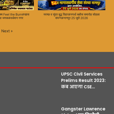
म जिम Feel the Burn#खास
स्वच्छ व सुंदर बुद्ध विहार#स्पर्धा बक्षीस समारोह सोहळा
िधा जनक#वर्धमान नगर
संपन्न#नागपुर 25 जुलै 2026
Next
»
UPSC Civil Services
Prelims Result 2023:
कब आएगा CSE...
Gangster Lawrence