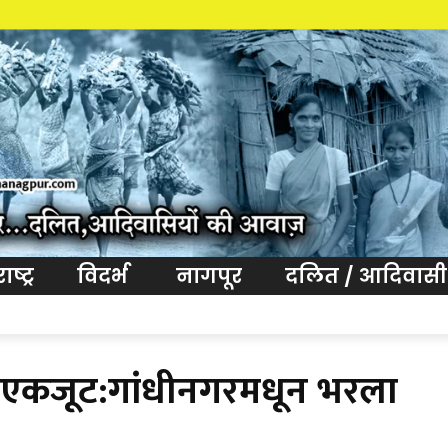
आवाज वि
ष्ट्र
विदर्भ
नागपूर
दलित / आदिवासी
डीए एकजूट:गांधीनगरमधून भरला