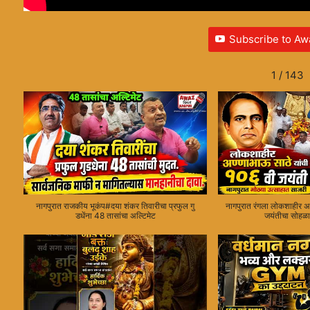
Subscribe to Aw
1
/
143
नागपुरात राजकीय भूकंप#दया शंकर तिवारीचा प्रफुल गु
नागपुरात रंगला लोकशाहीर अण्
डधेंना 48 तासांचा अल्टिमेट
जयंतीचा सोहळा#