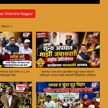
az VIdarbha Nagpur
Next
»
णाभाऊ साठे यांच्या १०६ व्या
महाराष्ट्र राज्य मोटर ड्रायव्हिंग स्कूल मालक संघटना
दीक्षाभूमी चौक
तर्फे#शून्य अपघात माझी जबाबदारी ऐतिहासिक अधिवेशन