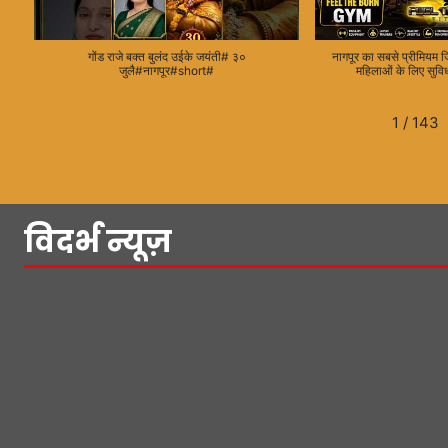
गोंड राजे बक्त बुलंद उईके जयंती# ३०
नागपूर का सबसे प्रीमिय
जुलै#नागपूर#short#
महिलाओं के लिए सुव
1
/
143
विदर्भ न्यूज़