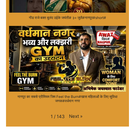
गोंड राजे बक्त बुलंद उईके जयंती# ३० जुलै#नागपूर#short#
नागपूर का सबसे प्रीमियम जिम Feel the Burn#खास महिलाओं के लिए सुविधा
जनक#वर्धमान नगर
Next
»
1
/
143