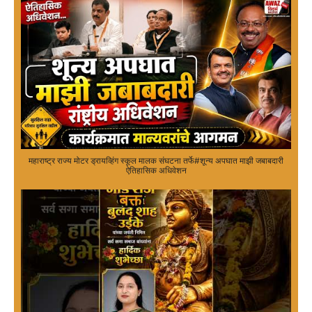
महाराष्ट्र राज्य मोटर ड्रायव्हिंग स्कूल मालक संघटना तर्फे#शून्य अपघात माझी जबाबदारी
ऐतिहासिक अधिवेशन