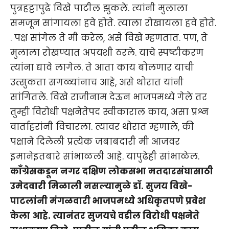
पुत्रहट्टापुढे विखे पाटील झुकले. त्यांनी मुलाला
समजून सांगायला हवे होते. त्याला रोखायला हवे होते.
. पक्ष सांगेल ते मी करेल, असे विखे म्हणतात. पण, ते
मुलाला रोखण्यात अपयशी ठरले. याचे स्पष्टीकरण
त्यांना द्यावे लागेल. ते आता काय बोलणार याची
उत्सुकता सगळ्यांनाच आहे, असे थोरात यांनी
सांगितले. विखे राजीनाम देऊन भाजपमध्ये गेले तर
तुम्ही विरोधी पक्षनेतेपद स्वीकाराल काय, असा प्रश्न
वार्ताहरांनी विचारला. त्यावर थोरात म्हणाले, की
पक्षाने दिलेली प्रत्येक जबाबदारी मी आजवर
इमानेइतबारे सांभाळली आहे. यापुढेही सांभाळेल.
काँग्रेसकडून नगर दक्षिण लोकसभा मतदारसंघासाठी
उमेदवारी मिळाली नसल्यामुळे डॉ. सुजय विखे-
पाटलांनी मंगळवारी भाजपमध्ये अधिकृतपणे प्रवेश
केला आहे. त्यानंतर सुजयचे वडील विरोधी पक्षनेते