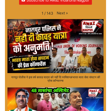
Subscribe to Awaz VIdarbha Nagpur
Next
»
1
/
143
नागपूर पोलीस ने इस वर्ष कावड यात्रा को नहीं दि परमिशन#भारत माता सेवा संघटन की
प्रेस कॉन्फरन्स