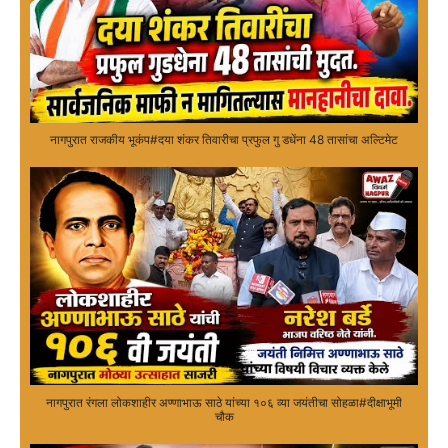
नागपुरात राजकीय भूकंप#दया शंकर तिवारीचा प्रफुल गु डधेंना 48 तासांचा अल्टिमेट
नागपुरात रंगला लोकशाहीर अण्णाभाऊ साठे यांच्या १०६ व्या जयंतीचा सोहळा#दीक्षाभूमी
चौक