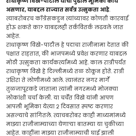
राधाकृष्ण विखे-पाटील यांची पुढील भूमिका काय
असणार, याबद्दल राज्यात सर्वत्र उत्सुकता आहे
.
त्याबरोबरच काँग्रेसकडून त्यांच्यावर कोणती कारवाई
होऊ शकते का? याबद्दलही तर्कवितर्क लढवले जात
आहेत.
राधाकृष्ण विखे-पाटील हे पदाचा राजीनामा देतात की
पक्षात राहतात, की भाजपमध्ये प्रवेश करणार याबद्दल
मोठी उत्सुकता कार्यकर्त्यांमध्ये आहे. काल रात्रीपर्यंत
राधाकृष्ण विखे हे दिल्लीमध्ये तळ ठोकून होते. रात्री
उशिरा ते लोणीमध्ये आले. त्यानंतर नगर मार्गे
तुळजापूरकडे जाताना त्यांनी नगरमध्ये मोजक्या
लोकांशी चर्चा केली. या चर्चेत विखे यांनी आपण
आपली भूमिका येत्या २ दिवसात स्पष्ट करणार
असल्याचे सांगितले. त्याचबरोबर काही माध्यमांमध्ये
माझ्या राजीनाम्याच्या येणाऱ्या बातम्या या चुकीच्या
आहेत. काहींना माझ्या राजीनाम्याची घाई झाली