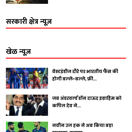
सरकारी क्षेत्र न्यूज़
खेळ न्यूज़
वेस्टइंडीज दौरे पर भारतीय फैंस की
होगी बल्ले-बल्ले, फ्री...
जब अंडरवर्ल्ड डॉन दाऊद इब्राहिम को
कपिल देव ने...
नवीन उल हक ने अब किया बड़ा