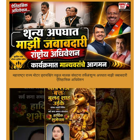
महाराष्ट्र राज्य मोटर ड्रायव्हिंग स्कूल मालक संघटना तर्फे#शून्य अपघात माझी जबाबदारी
ऐतिहासिक अधिवेशन