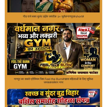
गोंड राजे बक्त बुलंद उईके जयंती# ३० जुलै#नागपूर#short#
नागपूर का सबसे प्रीमियम जिम Feel the Burn#खास महिलाओं के लिए सुविधा
जनक#वर्धमान नगर