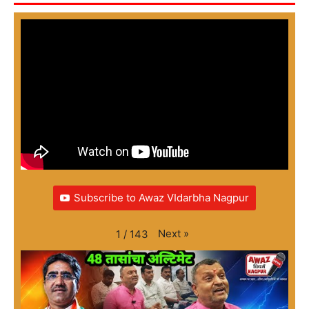
Subscribe to Awaz VIdarbha Nagpur
Next
»
1
/
143