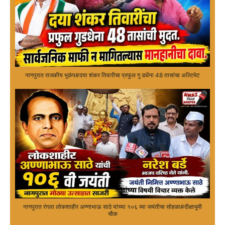
नागपुरात राजकीय भूकंप#दया शंकर तिवारीचा प्रफुल गु डधेंना 48 तासांचा अल्टिमेट
नागपुरात रंगला लोकशाहीर अण्णाभाऊ साठे यांच्या १०६ व्या जयंतीचा सोहळा#दीक्षाभूमी
चौक