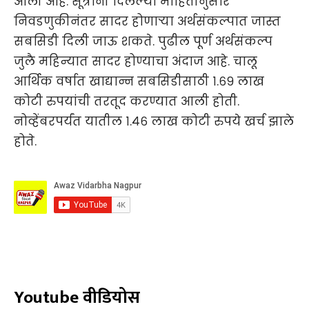
आली आहे. सूत्रांनी दिलेल्या माहितीनुसार
निवडणुकीनंतर सादर होणाऱ्या अर्थसंकल्पात जास्त
सबसिडी दिली जाऊ शकते. पुढील पूर्ण अर्थसंकल्प
जुलै महिन्यात सादर होण्याचा अंदाज आहे. चालू
आर्थिक वर्षात खाद्यान्न सबसिडीसाठी १.६९ लाख
कोटी रुपयांची तरतूद करण्यात आली होती.
नोव्हेंबरपर्यंत यातील १.४६ लाख कोटी रुपये खर्च झाले
होते.
Youtube वीडियोस