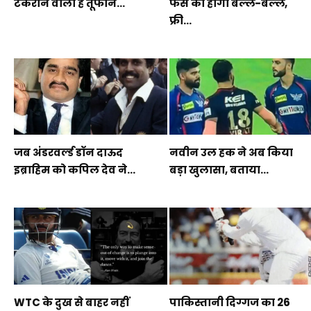
टकराने वाला है तूफान...
फैंस की होगी बल्ले-बल्ले,
फ्री...
जब अंडरवर्ल्ड डॉन दाऊद
नवीन उल हक ने अब किया
इब्राहिम को कपिल देव ने...
बड़ा खुलासा, बताया...
WTC के दुख से बाहर नहीं
पाकिस्तानी दिग्गज का 26