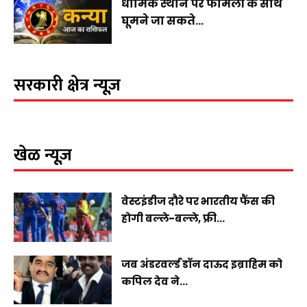
धार्मिक स्थान पर फैमिली के साथ
घूमने जा सकते...
सरकारी क्षेत्र न्यूज़
खेळ न्यूज़
वेस्टइंडीज दौरे पर भारतीय फैंस की
होगी बल्ले-बल्ले, फ्री...
जब अंडरवर्ल्ड डॉन दाऊद इब्राहिम को
कपिल देव ने...