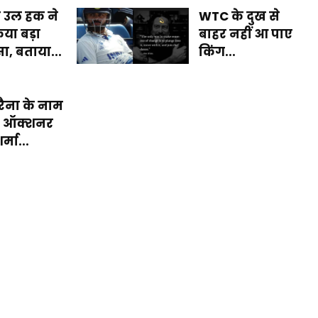
 उल हक ने
WTC के दुख से
या बड़ा
बाहर नहीं आ पाए
ा, बताया...
किंग...
 रैना के नाम
ी ऑक्शनर
र्मा...