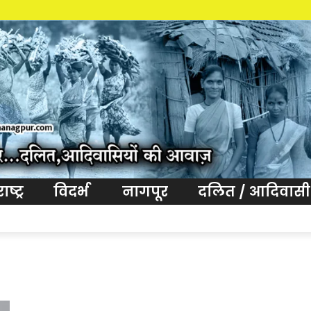
ष्ट्र
विदर्भ
नागपूर
दलित / आदिवासी