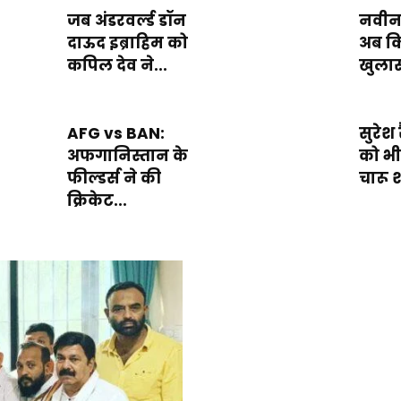
जब अंडरवर्ल्ड डॉन
नवीन
दाऊद इब्राहिम को
अब कि
कपिल देव ने...
खुलास
AFG vs BAN:
सुरेश
अफगानिस्तान के
को भ
फील्डर्स ने की
चारू श
क्रिकेट...