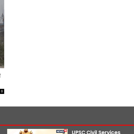
े
0
UPSC Civil Services