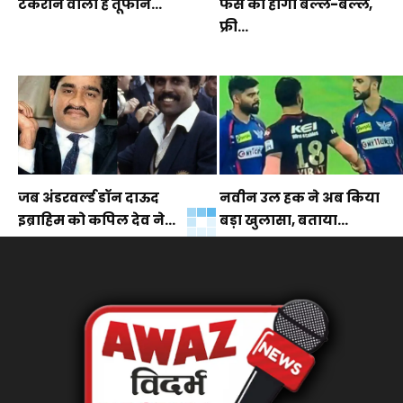
टकराने वाला है तूफान...
फैंस की होगी बल्ले-बल्ले,
फ्री...
जब अंडरवर्ल्ड डॉन दाऊद
नवीन उल हक ने अब किया
इब्राहिम को कपिल देव ने...
बड़ा खुलासा, बताया...