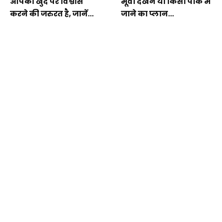
आपको खुद पर विश्वास
मूवी देखने या किसी पार्क में
करने की जरुरत है, जानें...
जाने का प्लान...
अच्छा रोजगार मिलने की
तुला राशि वालों के लिए प्रेम
संभावना है, जानें वृश्चिक
के नज़रिए से...
राशि...