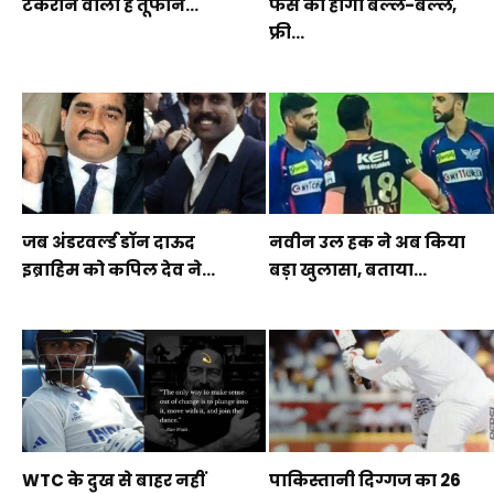
टकराने वाला है तूफान...
फैंस की होगी बल्ले-बल्ले,
फ्री...
जब अंडरवर्ल्ड डॉन दाऊद
नवीन उल हक ने अब किया
इब्राहिम को कपिल देव ने...
बड़ा खुलासा, बताया...
WTC के दुख से बाहर नहीं
पाकिस्तानी दिग्गज का 26