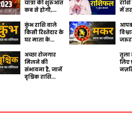
यात्रा की शुरुआत
राशि
कब से होगी,...
में त
कुंभ राशि वाले
आपको
किसी रिश्तेदार के
विश्
घर माता के...
जरुरत
अच्छा रोजगार
तुला 
मिलने की
लिए प
संभावना है, जानें
नज़रि
वृश्चिक राशि...