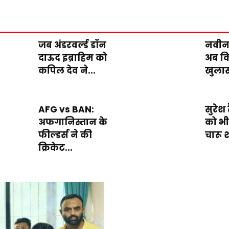
जब अंडरवर्ल्ड डॉन
नवीन
दाऊद इब्राहिम को
अब कि
कपिल देव ने...
खुलास
AFG vs BAN:
सुरेश
अफगानिस्तान के
को भ
फील्डर्स ने की
चारू श
क्रिकेट...