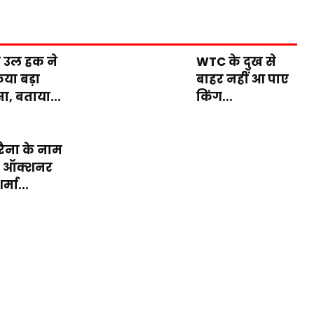
 उल हक ने
WTC के दुख से
या बड़ा
बाहर नहीं आ पाए
ा, बताया...
किंग...
 रैना के नाम
ी ऑक्शनर
र्मा...