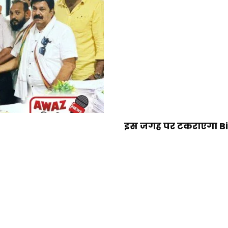
इस जगह पर टकराएगा Bipa