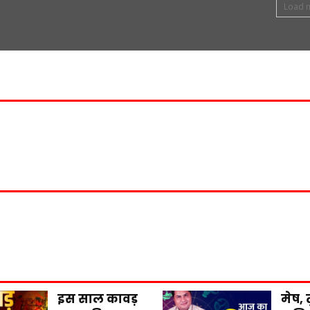
Load 
इस साल कावड़
मेष, 