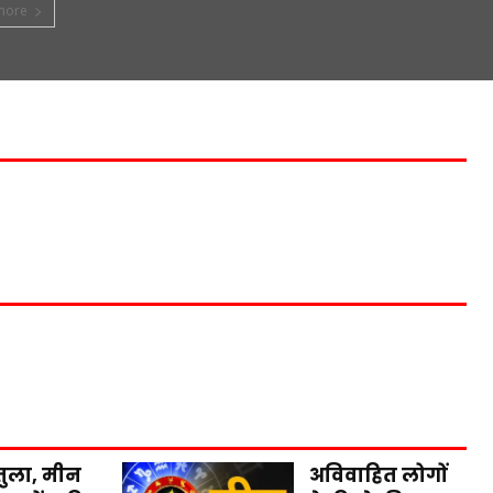
more
तुला, मीन
अविवाहित लोगों