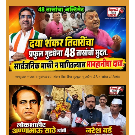
नागपुरात राजकीय भूकंप#दया शंकर तिवारीचा प्रफुल गु डधेंना 48 तासांचा अल्टिमेट