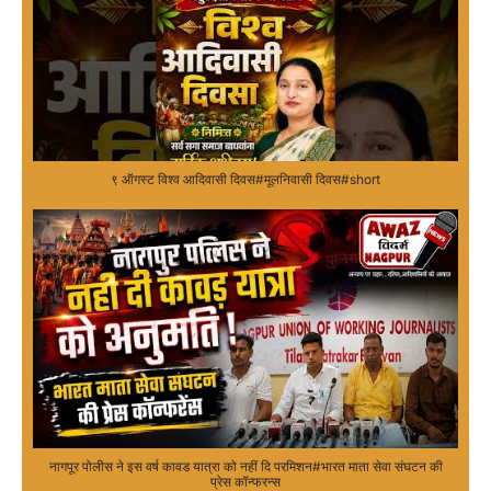
९ ऑगस्ट विश्व आदिवासी दिवस#मूलनिवासी दिवस#short
नागपूर पोलीस ने इस वर्ष कावड यात्रा को नहीं दि परमिशन#भारत माता सेवा संघटन की
प्रेस कॉन्फरन्स