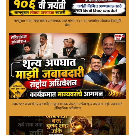
नागपुरात रंगला लोकशाहीर अण्णाभाऊ साठे यांच्या १०६ व्या जयंतीचा सोहळा#दीक्षाभूमी
चौक
महाराष्ट्र राज्य मोटर ड्रायव्हिंग स्कूल मालक संघटना तर्फे#शून्य अपघात माझी जबाबदारी
ऐतिहासिक अधिवेशन