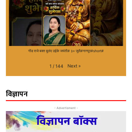
गोंड राजे बक्त बुलंद उईके जयंती# ३० जुलै#नागपूर#short#
Next
»
1
/
144
विज्ञापन
- Advertisment -