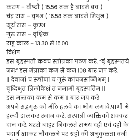
करण – वीष्टी ( 15.56 तक है बादमे बव )
चंद्र रास – वृषभ ( 16.58 तक बादमें मिथुन )
सूर्य रास – कुम्भ
गुरू रास – वृश्चिक
राहु काल – 13.30 से 15.00
विशेष
इस बृहस्पती कवच स्तोत्रका पठण करे. “बृं बृहस्पतये
नमः” इस मंत्राका कम से कम 108 बार जप करे.
|| देवानां च रुषीणां च गुरुं कांचनसन्निभम् |
बुध्दिभुतं त्रिलोकेशं तं नमामी बृहस्पतिम ||
इस मन्त्रका कम से कम 11 बार जप करे.
अपने सद्गगुरु को मीठे हलवे का भोग लगावे.पाणी मे
हल्दी डालकर स्नान करे. सत्पात्री व्यक्तिको शक्कर
दान करे. घरसे बाहर निकलते समय दही एवं दही के
पदार्थ खाकर नीकलने पर ग्रहो की अनुकुलता बनी