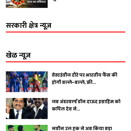
सरकारी क्षेत्र न्यूज़
खेळ न्यूज़
वेस्टइंडीज दौरे पर भारतीय फैंस की
होगी बल्ले-बल्ले, फ्री...
जब अंडरवर्ल्ड डॉन दाऊद इब्राहिम को
कपिल देव ने...
नवीन उल हक ने अब किया बड़ा