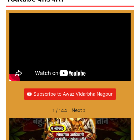
Subscribe to Awaz VIdarbha Nagpur
Next
»
1
/
144