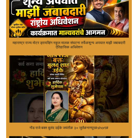
महाराष्ट्र राज्य मोटर ड्रायव्हिंग स्कूल मालक संघटना तर्फे#शून्य अपघात माझी जबाबदारी
ऐतिहासिक अधिवेशन
गोंड राजे बक्त बुलंद उईके जयंती# ३० जुलै#नागपूर#short#