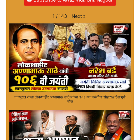
Next
»
1
/
143
नागपुरात रंगला लोकशाहीर अण्णाभाऊ साठे यांच्या १०६ व्या जयंतीचा सोहळा#दीक्षाभूमी
चौक