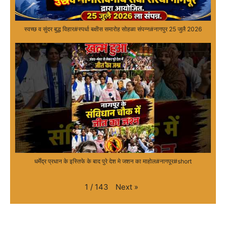
स्वच्छ व सुंदर बुद्ध विहार#स्पर्धा बक्षीस समारोह सोहळा संपन्न#नागपुर 25 जुलै 2026
धर्मेंद्र प्रधान के इस्तिफे के बाद पुरे देश मे जशन का माहोल#नागपूर#short
Next
»
1
/
143