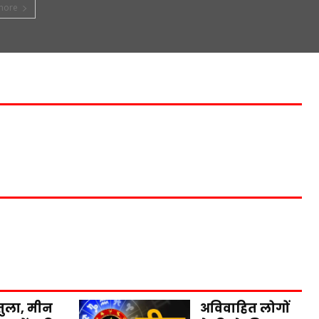
more
तुला, मीन
अविवाहित लोगों