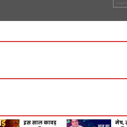
Load 
इस साल कावड़
मेष, 