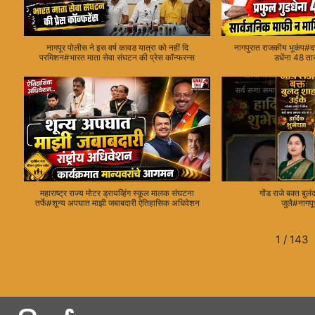
नागपूर पोलीस ने इस वर्ष कावड यात्रा को नहीं दि
नागपुरात राजकीय भूकंप#दय
परमिशन#भारत माता सेवा संघटन की प्रेस कॉन्फरन्स
डधेंना 48 तास
महाराष्ट्र राज्य मोटर ड्रायव्हिंग स्कूल मालक संघटना
गोंड राजे बक्त बु
तर्फे#शून्य अपघात माझी जबाबदारी ऐतिहासिक अधिवेशन
जुलै#नागप
1
/
143