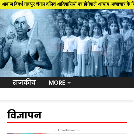
गपुर चैंनल दलित आदिवासियों पर होनेवाले अन्याय अत्याचार के खिलाफ आवाज बुलं
राजकीय
MORE
विज्ञापन
- Advertisment -