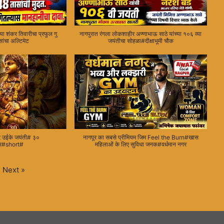
ा शंकर तिवारीचा प्रफुल गु
नागपुरात रंगला लोकशाहीर अण्णाभाऊ साठे यांच्या १०६ व्या
ांचा अल्टिमेट
जयंतीचा सोहळा#दीक्षाभूमी चौक
लंद उईके जयंती# ३०
नागपूर का सबसे प्रीमियम जिम Feel the Burn#खास
ूर#short#
महिलाओं के लिए सुविधा जनक#वर्धमान नगर
Next
»