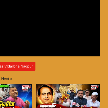
az VIdarbha Nagpur
Next
»