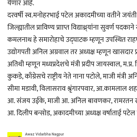
येणार आहे.
दरवर्षी स्व.मनोहरभाई पटेल अकादमीच्या वतीने जयंती 
जिल्ह्यातील प्राविण्य प्रााप्त विद्याथ्र्यांना सुवर्ण पदकान
कमलनाथ हे समारोहाचे उद्घाटक म्हणून उपस्थित राहण
उद्योगपती अनिल अग्रवाल तर अध्यक्ष म्हणून खासदार प
अतिथी म्हणून मध्यप्रदेशचे मंत्री प्रदीप जायस्वाल, म.प
कुकडे, काँग्रेसचे राष्ट्रीय नेते नाना पटोले, माजी मंत
सीमा मडावी, विलासराव श्रृंगारपवार, आ.कामलाल शहारे, म
आ. संजय उईके, माजी आ. अनिल बावणकर, रामरतन राऊ
आ. दिलीप बन्सोड, अकादमीच्या अध्यक्ष वर्षाताई पटे