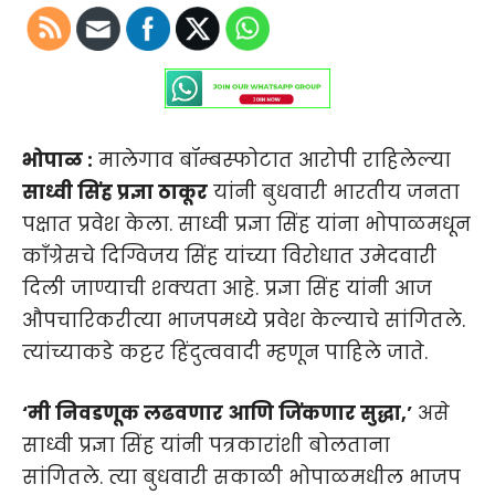
भोपाळ :
मालेगाव बॉम्बस्फोटात आरोपी राहिलेल्या
साध्वी सिंह प्रज्ञा ठाकूर
यांनी बुधवारी भारतीय जनता
पक्षात प्रवेश केला. साध्वी प्रज्ञा सिंह यांना भोपाळमधून
काँग्रेसचे दिग्विजय सिंह यांच्या विरोधात उमेदवारी
दिली जाण्याची शक्यता आहे. प्रज्ञा सिंह यांनी आज
औपचारिकरीत्या भाजपमध्ये प्रवेश केल्याचे सांगितले.
त्यांच्याकडे कट्टर हिंदुत्ववादी म्हणून पाहिले जाते.
‘मी निवडणूक लढवणार आणि जिंकणार सुद्धा,’
असे
साध्वी प्रज्ञा सिंह यांनी पत्रकारांशी बोलताना
सांगितले. त्या बुधवारी सकाळी भोपाळमधील भाजप