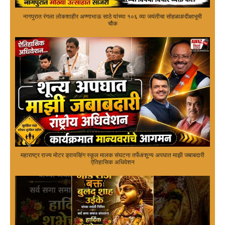
नागपुरात रंगला लोकशाहीर अण्णाभाऊ साठे यांच्या १०६ व्या जयंतीचा सोहळा#दीक्षाभूमी
चौक
महाराष्ट्र राज्य मोटर ड्रायव्हिंग स्कूल मालक संघटना तर्फे#शून्य अपघात माझी जबाबदारी
ऐतिहासिक अधिवेशन