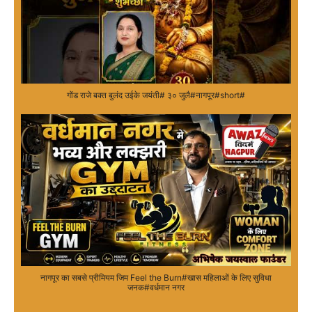
गोंड राजे बक्त बुलंद उईके जयंती# ३० जुलै#नागपूर#short#
नागपूर का सबसे प्रीमियम जिम Feel the Burn#खास महिलाओं के लिए सुविधा
जनक#वर्धमान नगर