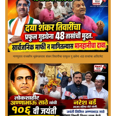
नागपुरात राजकीय भूकंप#दया शंकर तिवारीचा प्रफुल गु डधेंना 48 तासांचा अल्टिमेट