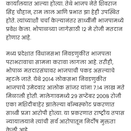
कार्यालयात आल्या होत्या. तेथे भाजप नेते शिवराज
सिंह चौहान, राम लाल आणि प्रभात झा हेही उपस्थित
होते. त्यांच्याशी चर्चा केल्यानंतर साध्वींनी भाजपामध्ये
प्रवेश केला. भोपाळच्या जागेसाठी १२ मे रोजी मतदान
होणार आहे.
मध्य प्रदेशात विधानसभा निवडणुकीत भाजपला
पराभरावाचा सामना करावा लागला आहे. तरीही,
भोपाळ मतदारसंघावर भाजपाची पकड असल्याचे
म्हटले जाते. येथे २०१४ लोकसभा निवडणुकीत
भाजपाचे उमेदवार आलोक सांजर यांना ७.१४ लाख मते
मिळाली होती. मालेगावमध्ये २९ सप्टेंबर २००८ रोजी
एका मशिदीबाहेर झालेल्या बॉम्बस्फोट प्रकरणात
साध्वी प्रज्ञा आरोपी होत्या. या प्रकरणात राष्ट्रीय तपास
न्यायालयाने त्यांची सर्व आरोपातून निर्दोष मुक्तता
केली आहे.