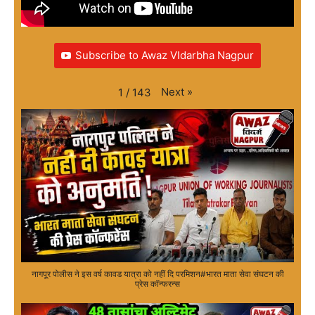
Subscribe to Awaz VIdarbha Nagpur
Next
»
1
/
143
नागपूर पोलीस ने इस वर्ष कावड यात्रा को नहीं दि परमिशन#भारत माता सेवा संघटन की
प्रेस कॉन्फरन्स