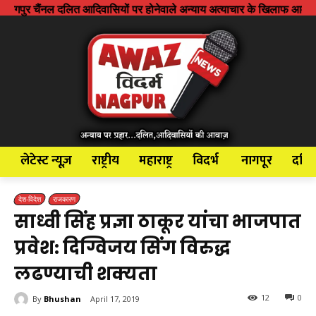
लित आदिवासियों पर होनेवाले अन्याय अत्याचार के खिलाफ आवाज बुलंद करने के लि
लेटेस्ट न्यूज़
राष्ट्रीय
महाराष्ट्र
विदर्भ
नागपूर
दलि
देश-विदेश
राजकारण
साध्वी सिंह प्रज्ञा ठाकूर यांचा भाजपात
प्रवेश: दिग्विजय सिंग विरुद्ध
लढण्याची शक्यता
12
0
By
Bhushan
April 17, 2019