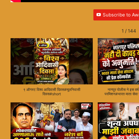
Subscribe to Aw
1
/
144
९ ऑगस्ट विश्व आदिवासी दिवस#मूलनिवासी
नागपूर पोलीस ने इस वर्ष
दिवस#short
परमिशन#भारत माता सेवा स