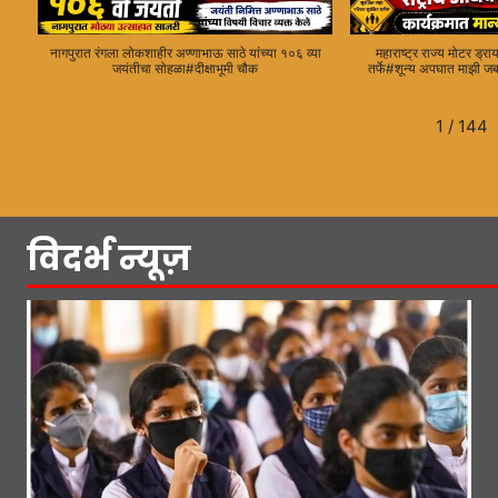
नागपुरात रंगला लोकशाहीर अण्णाभाऊ साठे यांच्या १०६ व्या
महाराष्ट्र राज्य मोटर ड्र
जयंतीचा सोहळा#दीक्षाभूमी चौक
तर्फे#शून्य अपघात माझी ज
1
/
144
विदर्भ न्यूज़