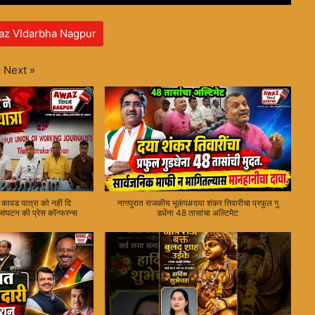
az VIdarbha Nagpur
Next
»
 कावड यात्रा को नहीं दि
नागपुरात राजकीय भूकंप#दया शंकर तिवारीचा प्रफुल गु
ंघटन की प्रेस कॉन्फरन्स
डधेंना 48 तासांचा अल्टिमेट