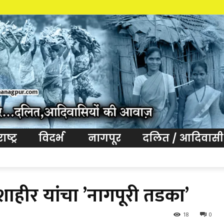
आव
ष्ट्र
विदर्भ
नागपूर
दलित / आदिवासी
शाहीर यांचा ’नागपूरी तडका’
18
0