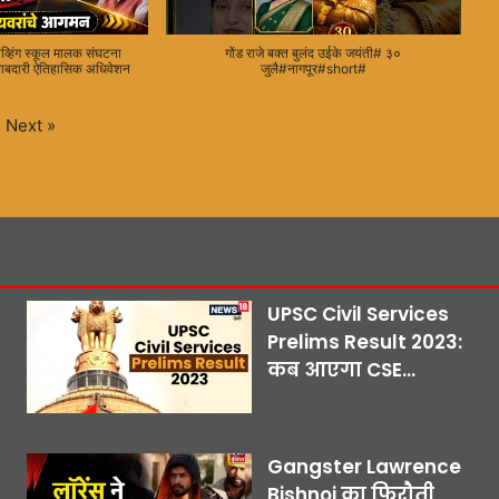
ायव्हिंग स्कूल मालक संघटना
गोंड राजे बक्त बुलंद उईके जयंती# ३०
बाबदारी ऐतिहासिक अधिवेशन
जुलै#नागपूर#short#
Next
»
UPSC Civil Services
Prelims Result 2023:
कब आएगा CSE...
Gangster Lawrence
Bishnoi का फिरौती