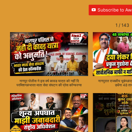
Subscribe to Aw
1
/
143
नागपूर पोलीस ने इस वर्ष कावड यात्रा को नहीं दि
नागपुरात राजकीय भूकंप#दय
परमिशन#भारत माता सेवा संघटन की प्रेस कॉन्फरन्स
डधेंना 48 तास