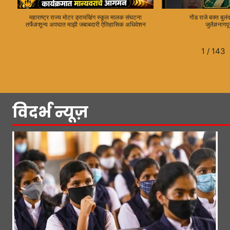
महाराष्ट्र राज्य मोटर ड्रायव्हिंग स्कूल मालक संघटना
गोंड राजे बक्त बु
तर्फे#शून्य अपघात माझी जबाबदारी ऐतिहासिक अधिवेशन
जुलै#नागप
1
/
143
विदर्भ न्यूज़