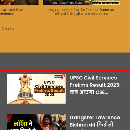
लंद उईके जयंती# ३०
नागपूर का सबसे प्रीमियम जिम Feel the Burn#खास
ूर#short#
महिलाओं के लिए सुविधा जनक#वर्धमान नगर
Next
»
UPSC Civil Services
Prelims Result 2023:
कब आएगा CSE...
Gangster Lawrence
Bishnoi का फिरौती