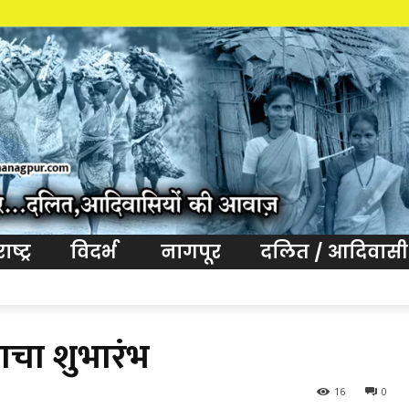
आवा
ष्ट्र
विदर्भ
नागपूर
दलित / आदिवासी
चा शुभारंभ
16
0