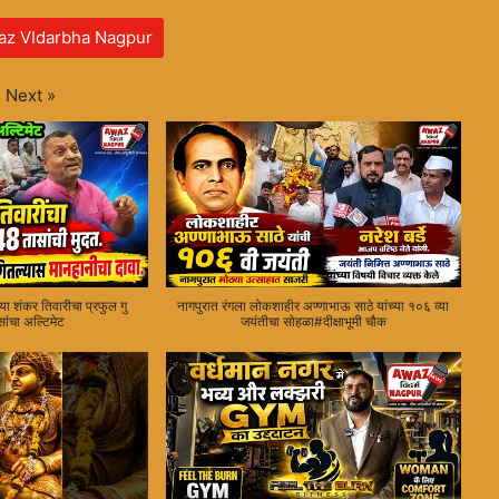
az VIdarbha Nagpur
Next
»
ा शंकर तिवारीचा प्रफुल गु
नागपुरात रंगला लोकशाहीर अण्णाभाऊ साठे यांच्या १०६ व्या
ांचा अल्टिमेट
जयंतीचा सोहळा#दीक्षाभूमी चौक