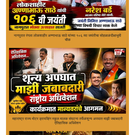
नागपुरात रंगला लोकशाहीर अण्णाभाऊ साठे यांच्या १०६ व्या जयंतीचा सोहळा#दीक्षाभूमी
चौक
महाराष्ट्र राज्य मोटर ड्रायव्हिंग स्कूल मालक संघटना तर्फे#शून्य अपघात माझी जबाबदारी
ऐतिहासिक अधिवेशन