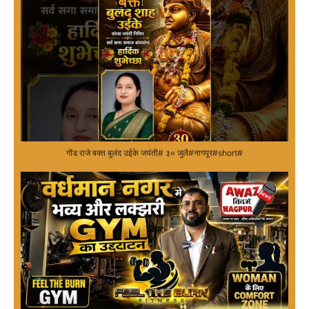
गोंड राजे बक्त बुलंद उईके जयंती# ३० जुलै#नागपूर#short#