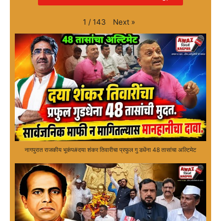
Next
»
1
/
143
नागपुरात राजकीय भूकंप#दया शंकर तिवारीचा प्रफुल गु डधेंना 48 तासांचा अल्टिमेट