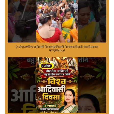
9 ऑगस्ट#विश्व आदिवासी दिवस#मूलनिवासी दिवस#आदिवासी गोवारी स्मारक
नागपूर#short