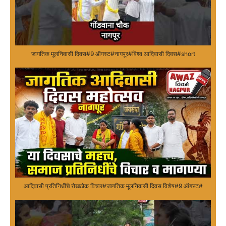
जागतिक मूलनिवासी दिवस#9 ऑगस्ट#नागपूर#विश्व आदिवासी दिवस#short
आदिवासी प्रतिनिधींचे रोखठोक विचार#जागतिक मूलनिवासी दिवस विशेष#9 ऑगस्ट#