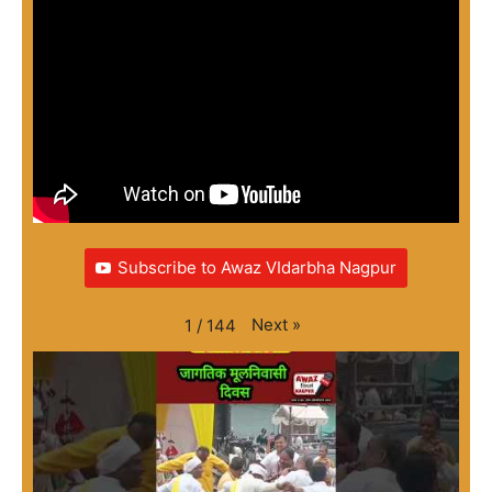
Subscribe to Awaz VIdarbha Nagpur
Next
»
1
/
144