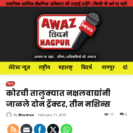
र्थिक,शैक्षणिक अधिकार की लड़ाई लड़ेंगे।किसी भी धर्म या जाति के खिलाफ हमारी 
लेटेस्ट न्यूज़
राष्ट्रीय
महाराष्ट्र
विदर्भ
नागपूर
दलि
विदर्भ
कोरची तालुक्यात नक्षलवाद्यांनी
जाळले दोन ट्रॅक्टर, तीन मशिन्स
17
0
By
Bhushan
February 11, 2019