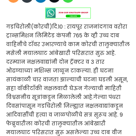
गडचिरोली(कोरची)दि.10 : रायपूर राजनांदगाव वरोरा
ट्रान्समिशन लिमिटेड कंपनी 765 के व्ही उच्च दाब
वाहिनीचे टॉवर उभारण्याचे काम कोरची तालुक्यातील
मसेली मयालघाट आंबेखारी परिसरात सुरु आहे.
दरम्यान नक्षलवाद्यांनी दोन ट्रॅक्टर व 3 तार
ओढण्याच्या मशिन्स जाळून टाकल्या. ही घटना
सायंकाळी चार वाजता झाल्याची घटना घडली असून,
सहा वॉकीटॉकी नक्षलवादी घेऊन गेल्याची माहिती
विश्वसनीय सूत्रांकडून मिळालेली आहे.गेल्या पंधरा
दिवसांपासून गडचिरोली जिल्ह्यात नक्षलवाद्यांकडून
आदिवासींची हत्या व जाळपोळीचे सत्र सुरूच आहे. 9
फेब्रुवारीला कोरची तालुक्यातील आंबेखारी
मयालघाट परिसरात सुरू असलेल्या उच्च दाब वीज