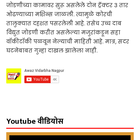
जोडणीच्या कामावर सुरू असलेले दोन ट्रॅक्टर 3 तार
ओढण्याच्या मशिन्स जाळली. त्यामुळे कोरची
तालुक्यात दहशत पसरलेली आहे. तसेच उच्च दाब
विद्युत जोडणी करीत असलेल्या मजुरांकडून सहा
वॉकीटॉकी पळवून नेल्याची माहिती आहे. मात्र, सदर
घटनेबाबत गुन्हा दाखल झालेला नाही.
Youtube वीडियोस