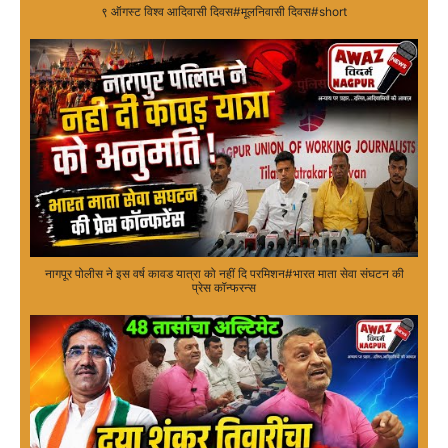
९ ऑगस्ट विश्व आदिवासी दिवस#मूलनिवासी दिवस#short
नागपूर पोलीस ने इस वर्ष कावड यात्रा को नहीं दि परमिशन#भारत माता सेवा संघटन की
प्रेस कॉन्फरन्स