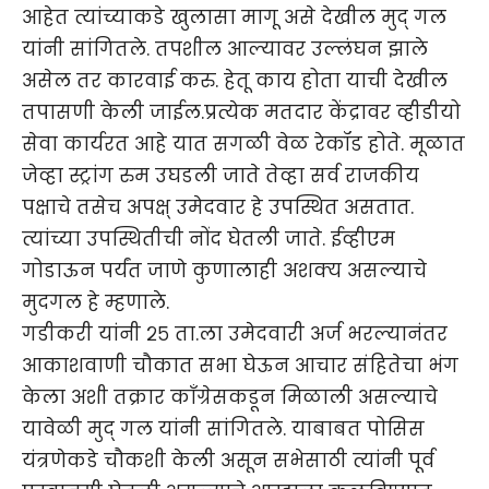
आहेत त्यांच्याकडे खुलासा मागू असे देखील मुद् गल
यांनी सांगितले. तपशील आल्यावर उल्लंघन झाले
असेल तर कारवाई करु. हेतू काय होता याची देखील
तपासणी केली जाईल.प्रत्येक मतदार केंद्रावर व्हीडीयो
सेवा कार्यरत आहे यात सगळी वेळ रेकॉड होते. मूळात
जेव्हा स्ट्रांग रुम उघडली जाते तेव्हा सर्व राजकीय
पक्षाचे तसेच अपक्ष् उमेदवार हे उपस्थित असतात.
त्यांच्या उपस्थितीची नोंद घेतली जाते. ईव्हीएम
गोडाऊन पर्यंत जाणे कुणालाही अशक्य असल्याचे
मुदगल हे म्हणाले.
गडीकरी यांनी २५ ता.ला उमेदवारी अर्ज भरल्यानंतर
आकाशवाणी चौकात सभा घेऊन आचार संहितेचा भंग
केला अशी तक्रार काँग्रेसकडून मिळाली असल्याचे
यावेळी मुद् गल यांनी सांगितले. याबाबत पोसिस
यंत्रणेकडे चौकशी केली असून सभेसाठी त्यांनी पूर्व