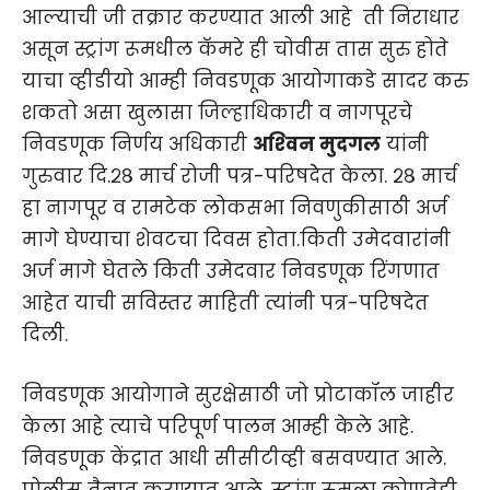
आल्याची जी तक्रार करण्यात आली आहे ती निराधार
असून स्ट्रांग रूमधील कॅमरे ही चोवीस तास सुरु होते
याचा व्हीडीयो आम्ही निवडणूक आयोगाकडे सादर करु
शकतो असा खुलासा जिल्हाधिकारी व नागपूरचे
निवडणूक निर्णय अधिकारी
अश्‍विन मुदगल
यांनी
गुरुवार दि.२८ मार्च रोजी पत्र-परिषदेेत केला. २८ मार्च
हा नागपूर व रामटेक लोकसभा निवणुकीसाठी अर्ज
मागे घेण्याचा शेवटचा दिवस होता.किती उमेदवारांनी
अर्ज मागे घेतले किती उमेदवार निवडणूक रिंगणात
आहेत याची सविस्तर माहिती त्यांनी पत्र-परिषदेत
दिली.
निवडणूक आयोगाने सुरक्षेसाठी जो प्रोटाकॉल जाहीर
केला आहे त्याचे परिपूर्ण पालन आम्ही केले आहे.
निवडणूक केंद्रात आधी सीसीटीव्ही बसवण्यात आले.