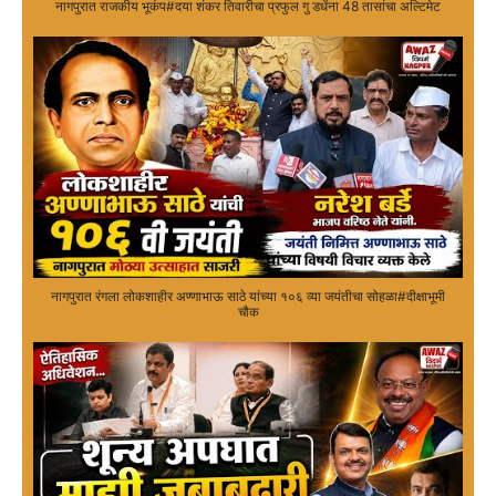
नागपुरात राजकीय भूकंप#दया शंकर तिवारीचा प्रफुल गु डधेंना 48 तासांचा अल्टिमेट
नागपुरात रंगला लोकशाहीर अण्णाभाऊ साठे यांच्या १०६ व्या जयंतीचा सोहळा#दीक्षाभूमी
चौक