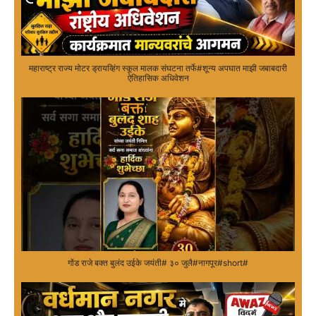
महाराष्ट्र राज्य मोटर ड्रायव्हिंग स्कूल मालक संघटना तर्फे#शून्य अपघात माझी जबाबदारी
ऐतिहासिक अधिवेशन
गोंड राजे बक्त बुलंद उईके जयंती# ३० जुलै#नागपूर#short#