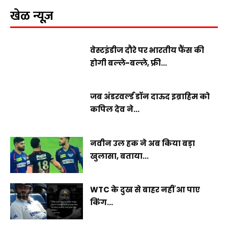
खेळ न्यूज़
वेस्टइंडीज दौरे पर भारतीय फैंस की
होगी बल्ले-बल्ले, फ्री...
जब अंडरवर्ल्ड डॉन दाऊद इब्राहिम को
कपिल देव ने...
नवीन उल हक ने अब किया बड़ा
खुलासा, बताया...
WTC के दुख से बाहर नहीं आ पाए
किंग...