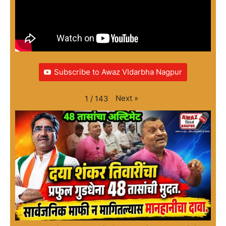
Subscribe to Awaz VIdarbha Nagpur
Next
»
1
/
143