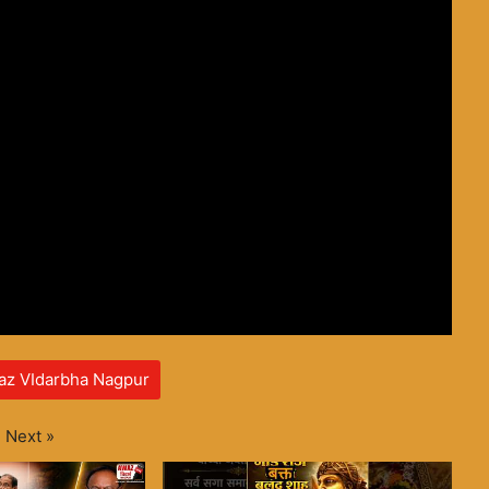
az VIdarbha Nagpur
Next
»