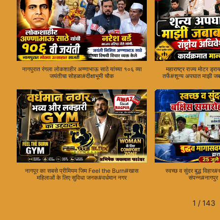
नागपुरात रंगला लोकशाहीर अण्णाभाऊ साठे यांच्या १०६ व्या
महाराष्ट्र राज्य मोटर ड्र
जयंतीचा सोहळा#दीक्षाभूमी चौक
तर्फे#शून्य अपघात माझी ज
नागपूर का सबसे प्रीमियम जिम Feel the Burn#खास
स्वच्छ व सुंदर बुद्ध विहार#
महिलाओं के लिए सुविधा जनक#वर्धमान नगर
संपन्न#नागपुर
1
/
143