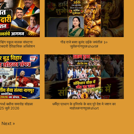
ायव्हिंग स्कूल मालक संघटना
गोंड राजे बक्त बुलंद उईके जयंती# ३०
बाबदारी ऐतिहासिक अधिवेशन
जुलै#नागपूर#short#
स्पर्धा बक्षीस समारोह सोहळा
धर्मेंद्र प्रधान के इस्तिफे के बाद पुरे देश मे जशन का
 25 जुलै 2026
माहोल#नागपूर#short
Next
»